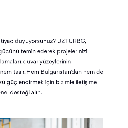
mı ihtiyaç duyuyorsunuz? UZTURBG,
ş gücünü temin ederek projelerinizi
amaları, duvar yüzeylerinin
önem taşır. Hem Bulgaristan’dan hem de
üzü güçlendirmek için bizimle iletişime
nel desteği alın.