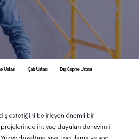
e Ustası
Çatı Ustası
Dış Cephe Ustası
dış estetiğini belirleyen önemli bir
 projelerinde ihtiyaç duyulan deneyimli
ruz. Yüzey düzeltme, sıva uygulama ve son