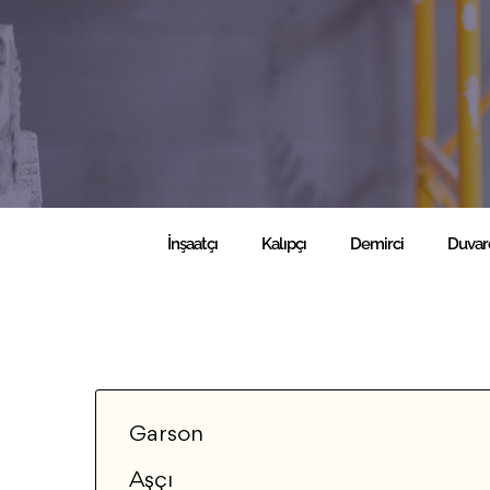
İnşaatçı
Kalıpçı
Demirci
Duvar
Garson
Aşçı