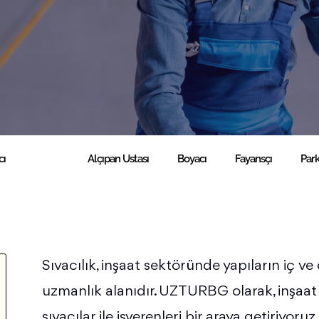
cı
Sıvacı
Alçıpan Ustası
Boyacı
Fayansçı
Park
Sıvacılık, inşaat sektöründe yapıların iç ve 
uzmanlık alanıdır. UZTURBG olarak, inşaat
sıvacılar ile işverenleri bir araya getiriyo