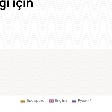
gi için
Български
English
Русский