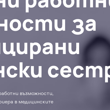
ности за
ицирани
нски сест
работни възможности,
ариера в медицинските