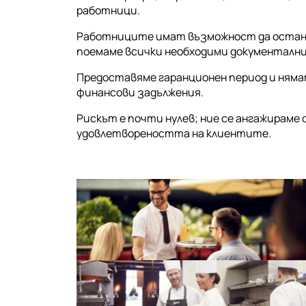
работници.
Работниците имат възможност да останат
поемаме всички необходими документални
Предоставяме гаранционен период и ням
финансови задължения.
Рискът е почти нулев; ние се ангажираме 
удовлетвореността на клиентите.