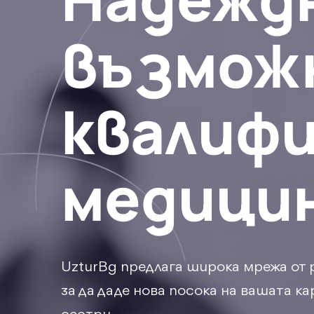
възмож
квалиф
медици
UzturBg предлага широка мрежа от 
за да даде нова посока на вашата к