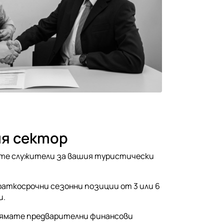
ия сектор
ите служители за вашия туристически
раткосрочни сезонни позиции от 3 или 6
и.
нямате предварителни финансови