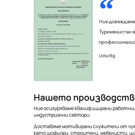
Ние довеждаме е
Туркменистан в
професионалист
UzturBg
Нашето производство
Ние осигуряваме квалифицирани работниц
индустриални сектори.
Доставяме мотивирани служители от чуж
като шофьори, строители, мебелисти, ш