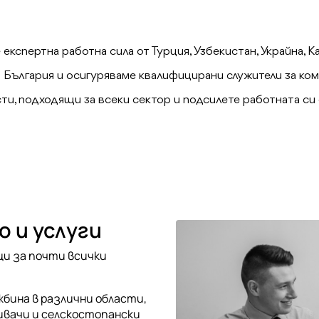
кспертна работна сила от Турция, Узбекистан, Украйна, Ка
 България и осигуряваме квалифицирани служители за комп
и, подходящи за всеки сектор и подсилете работната си 
 и услуги
и за почти всички
бина в различни области,
ивачи и селскостопански