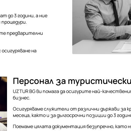
 до 3 години, а ние
 процедури.
ате предварителни
с осигуряване на
Персонал за туристическ
UZTUR BG ви помага да осигурите най-качествен
бизнес.
Осигуряваме служители от различни държави за к
месеца, както и за дългосрочни позиции до 3 годин
Поемаме цялата документация безупречно, като 