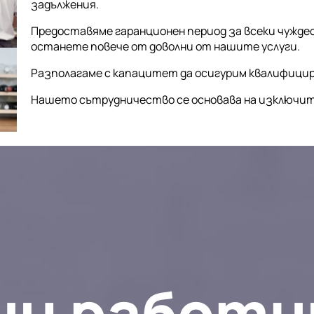
задължения.
Предоставяме гаранционен период за всеки чуждес
останете повече от доволни от нашите услуги.
Разполагаме с капацитет да осигурим квалифицир
Нашето сътрудничество се основава на изключит
ни работн