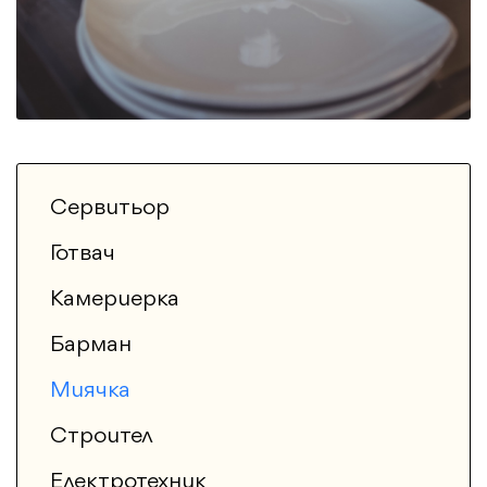
Сервитьор
Готвач
Камериерка
Барман
Миячка
Строител
Електротехник