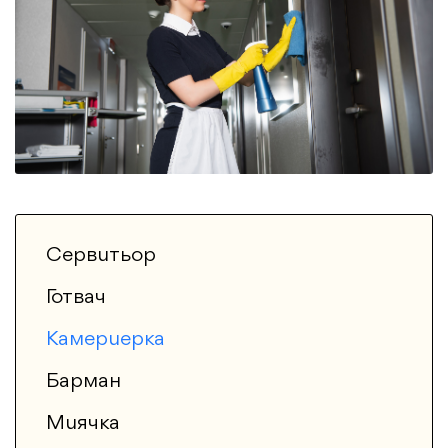
Сервитьор
Готвач
Камериерка
Барман
Миячка