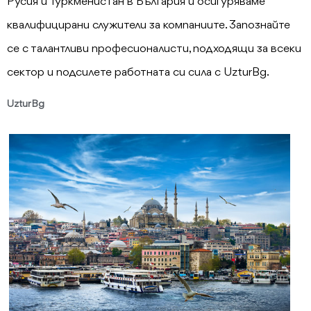
Русия и Туркменистан в България и осигуряваме
квалифицирани служители за компаниите. Запознайте
се с талантливи професионалисти, подходящи за всеки
сектор и подсилете работната си сила с UzturBg.
UzturBg