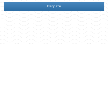
Изпрати
Your
Website
*